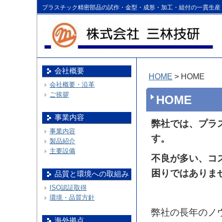
プラスチック精密部品の試作・金型・成形・加工・組付の一貫生産
会社概要
HOME
> HOME
会社概要・沿革
ご挨拶
HOME
事業内容
弊社では、プラ
事業内容
す。
製品紹介
主要設備
不良が多い、コ
困りではありま
品質と環境への取組み
ISO認証取得
環境・品質方針
弊社の長年のノ
海外拠点